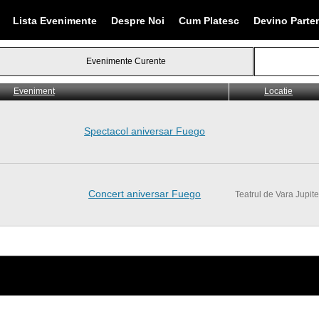
Lista Evenimente
Despre Noi
Cum Platesc
Devino Parte
Evenimente Curente
Eveniment
Eveniment
Locatie
Spectacol aniversar Fuego
Concert aniversar Fuego
Teatrul de Vara Jupite