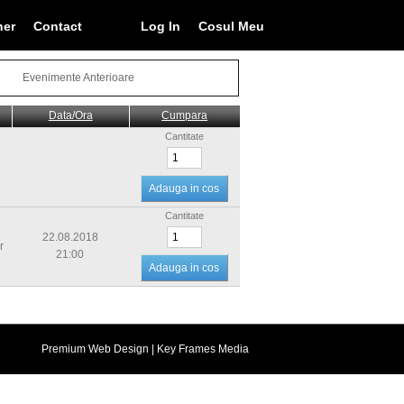
ner
Contact
Log In
Cosul Meu
Evenimente Anterioare
Data/Ora
Cumpara
Cantitate
Cantitate
22.08.2018
r
21:00
Premium Web Design
| Key Frames Media