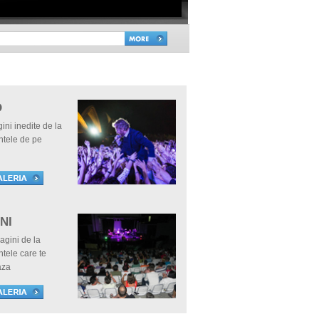
O
ini inedite de la
tele de pe
NI
agini de la
tele care te
aza