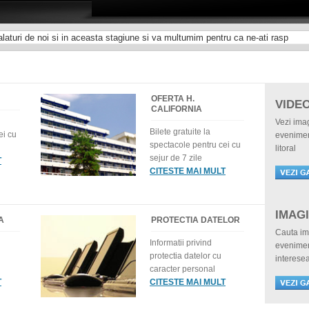
laturi de noi si in aceasta stagiune si va multumim pentru ca ne-ati rasp
OFERTA H.
VIDE
CALIFORNIA
Vezi imag
Bilete gratuite la
ei cu
evenimen
spectacole pentru cei cu
litoral
sejur de 7 zile
T
CITESTE MAI MULT
IMAGI
A
PROTECTIA DATELOR
Cauta im
Informatii privind
evenimen
protectia datelor cu
interese
caracter personal
T
CITESTE MAI MULT