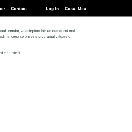
ner
Contact
Log In
Cosul Meu
 anul urmator, va asteptam intr-un numar cat mai
ii, in ceea ce priveste programul viitoarelor
i cine stie?!