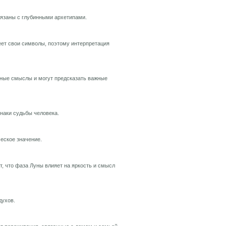
вязаны с глубинными архетипами.
ет свои символы, поэтому интерпретация
йные смыслы и могут предсказать важные
знаки судьбы человека.
еское значение.
, что фаза Луны влияет на яркость и смысл
духов.