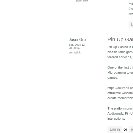
permalink
Ко
бу
ко
L
Pin Up Gam
JasonGox
Sat, 2024-12-
Pin Up Casino is r
28 20:04
classic table game
permalink
tailored services, 
One of the first 
Microgaming to gu
games.
https://courses.a
attractive welcom
create memorable
The platform prio
Additionally, Pin
interactions.
or
Log in
r