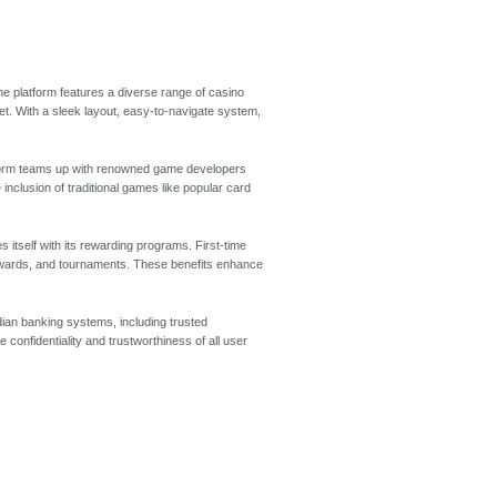
he platform features a diverse range of casino
ket. With a sleek layout, easy-to-navigate system,
latform teams up with renowned game developers
inclusion of traditional games like popular card
 itself with its rewarding programs. First-time
rewards, and tournaments. These benefits enhance
dian banking systems, including trusted
 confidentiality and trustworthiness of all user