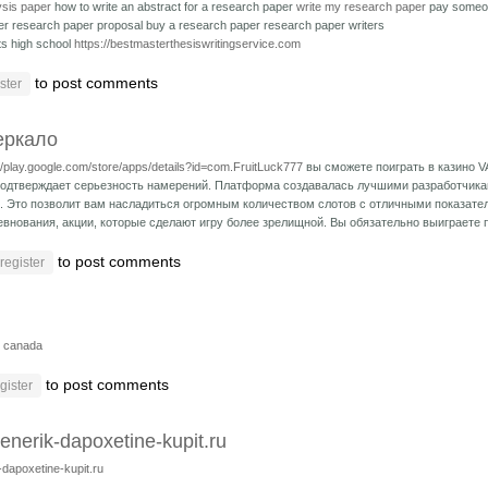
ysis paper
how to write an abstract for a research paper
write my research paper
pay someon
er research paper proposal
buy a research paper research paper writers
ts high school
https://bestmasterthesiswritingservice.com
to post comments
ster
еркало
//play.google.com/store/apps/details?id=com.FruitLuck777
вы сможете поиграть в казино V
 подтверждает серьезность намерений. Платформа создавалась лучшими разработчика
. Это позволит вам насладиться огромным количеством слотов с отличными показате
внования, акции, которые сделают игру более зрелищной. Вы обязательно выиграете
to post comments
register
ne canada
to post comments
gister
henerik-dapoxetine-kupit.ru
-dapoxetine-kupit.ru