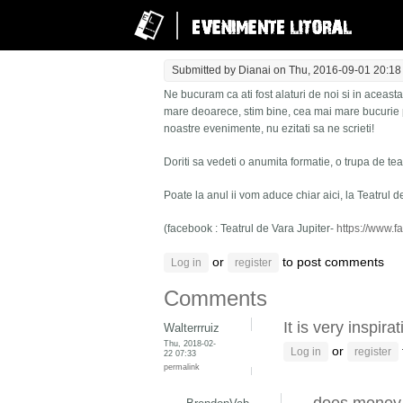
Submitted by
Dianai
on Thu, 2016-09-01 20:18
Ne bucuram ca ati fost alaturi de noi si in aceas
mare deoarece, stim bine, cea mai mare bucurie p
noastre evenimente, nu ezitati sa ne scrieti!
Doriti sa vedeti o anumita formatie, o trupa de te
Poate la anul ii vom aduce chiar aici, la Teatrul d
(facebook : Teatrul de Vara Jupiter-
https://www.f
or
to post comments
Log in
register
Comments
It is very inspira
Walterrruiz
Thu, 2018-02-
or
Log in
register
22 07:33
permalink