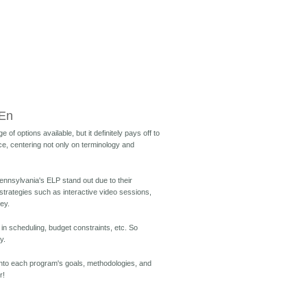
 En
f options available, but it definitely pays off to
e, centering not only on terminology and
ennsylvania's ELP stand out due to their
strategies such as interactive video sessions,
ey.
 in scheduling, budget constraints, etc. So
y.
 into each program's goals, methodologies, and
r!