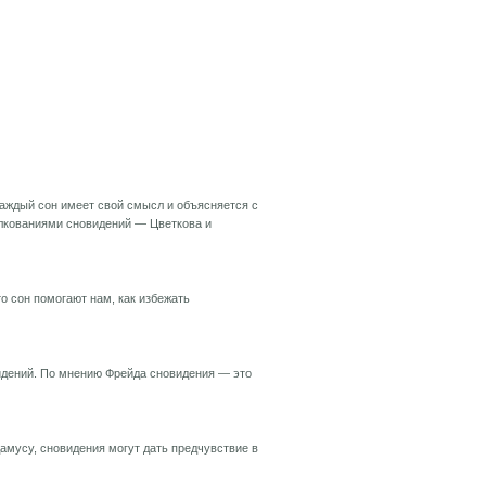
Каждый сон имеет свой смысл и объясняется с
олкованиями сновидений — Цветкова и
о сон помогают нам, как избежать
идений. По мнению Фрейда сновидения — это
мусу, сновидения могут дать предчувствие в