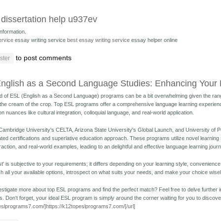
 dissertation help u937ev
information.
ervice
essay writing service
best essay writing service
essay helper online
to post comments
ster
nglish as a Second Language Studies: Enhancing Your
eld of ESL (English as a Second Language) programs can be a bit overwhelming given the range o
the cream of the crop. Top ESL programs offer a comprehensive language learning experienc
 nuances like cultural integration, colloquial language, and real-world application.
Cambridge University's CELTA, Arizona State University's Global Launch, and University of P
ted certifications and superlative education approach. These programs utilize novel learning 
action, and real-world examples, leading to an delightful and effective language learning journ
' is subjective to your requirements; it differs depending on your learning style, convenience
h all your available options, introspect on what suits your needs, and make your choice wisel
vestigate more about top ESL programs and find the perfect match? Feel free to delve further
s. Don't forget, your ideal ESL program is simply around the corner waiting for you to discove
eslprograms7.com/]https://k12topeslprograms7.com/[/url]