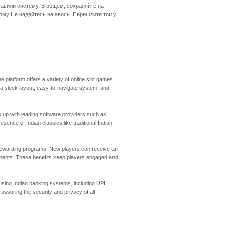
тавили систему. В общем, сохраняйте на
дому
Не надейтесь на авось. Перешлите тому
e platform offers a variety of online slot games,
h a sleek layout, easy-to-navigate system, and
s up with leading software providers such as
ence of Indian classics like traditional Indian
 rewarding programs. New players can receive an
aments. These benefits keep players engaged and
 using Indian banking systems, including UPI.
assuring the security and privacy of all