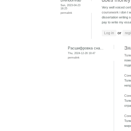
does money 
BrendonVab
Sun, 2023-04-23
Very well voiced certa
18:25
coursework
i don t
permalink
dissertation writing
pay to write my ess
or
Log in
regi
Зн
Расшифровка сна...
Thu, 2024-12-26 19:47
Толк
permalink
помо
поде
Сон
Толк
непр
Сон
Толк
отр
Сон
Толк
миро