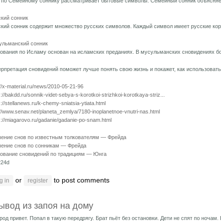
 по Семейному соннику рассматривает бытовые символы. Семейный сонник объясняет
кий сонник
кий сонник содержит множество русских символов. Каждый символ имеет русские кор
ульманский сонник
ования по Исламу основан на исламских преданиях. В мусульманских сновидениях б
рпретация сновидений поможет лучше понять свою жизнь и покажет, как использовать
://x-material.ru/news/2010-05-21-96
s://bakdd.ru/sonnik-videt-sebya-s-korotkoi-strizhkoi-korotkaya-striz...
s://stellanews.ru/k-chemy-sniatsia-ytiata.html
://www.senav.net/planeta_zemlya/7180-inoplanetnoe-vnutri-nas.html
s://miagarovo.ru/gadanie/gadanie-po-snam.html
чение снов по известным толкователям — Фрейда
чение снов по сонникам — Фрейда
кование сновидений по традициям — Юнга
224d
or
to post comments
g in
register
ывод из запоя на дому
род привет. Попал в такую передрягу. Брат пьёт без остановки. Дети не спят по ночам.