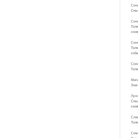
Сон
Сны 
Сон
Толк
сно
Сонн
Толк
собы
Сон
Толк
Маг
Знач
Лун
Сны 
снов
Сла
Толк
Сем