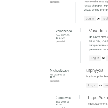
how to write an anal
permalink
research paper help
essay writing promp
or
Log in
regi
Vavada з
volodneedo
Sun, 2023-09-
На сайте
https:
10 17:28
лицензии, что
permalink
специалистами
различные соре
or
Log in
ufpnyyxs
MichaelLoapy
Fri, 2023-09-08
buy lisinopril onli
11:50
permalink
or
Log in
re
https://dz
Jameswex
Thu, 2024-06-
https://dzhenerik
13 09:27