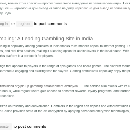
роче, только это и спасло — профессиональное выведение из запоя капельницей. Пос
дущее — нарколог на дом вывод из запоя на дому
нарколог на дом вывод из запоя на 
му надо.
or
to post comments
og in
register
bling: A Leading Gambling Site in India
ising in popularity among gamblers in India thanks to its modern appeal to internet gaming. Th
s, and real-time casinos, making it a leading option for casino lovers in the local scene. Wit
this platform is a perfect fit for players.
things that appeals to players is the range of spin games and board games. The platform team
arantee a engaging and exciting time for players. Gaming enthusiasts especially enjoy the pres
rtistsisland.org/pin-up-gambling-establishment-azrbayca...
- The service also excels with its
e bonus, while regular users gain access to constant rewards, loyalty programs, and tourn
 sessions.
ritizes on reliability and convenience. Gamblers in the region can deposit and withdraw funds
 Up Casino provides state-of-the-art encryption by applying advanced encryption technologies, 
to post comments
egister