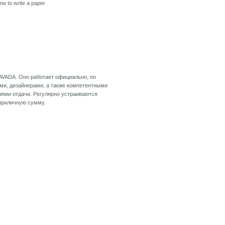
e to write a paper
AVADA. Оно работает официально, по
ми, дизайнерами, а также компетентными
лями отдачи. Регулярно устраиваются
 приличную сумму.