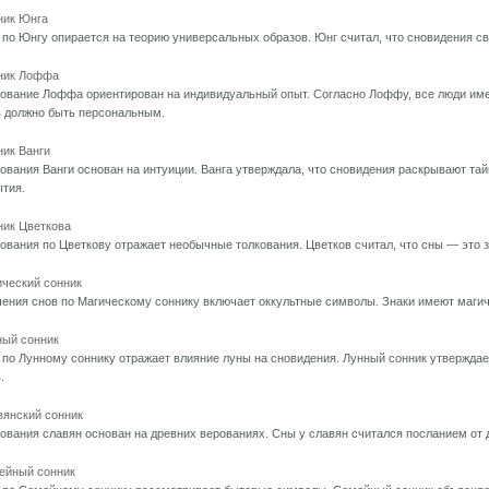
ник Юнга
по Юнгу опирается на теорию универсальных образов. Юнг считал, что сновидения с
ник Лоффа
ование Лоффа ориентирован на индивидуальный опыт. Согласно Лоффу, все люди име
в должно быть персональным.
ик Ванги
ования Ванги основан на интуиции. Ванга утверждала, что сновидения раскрывают та
тия.
ник Цветкова
ования по Цветкову отражает необычные толкования. Цветков считал, что сны — это 
ический сонник
ения снов по Магическому соннику включает оккультные символы. Знаки имеют магич
ный сонник
по Лунному соннику отражает влияние луны на сновидения. Лунный сонник утверждает
.
вянский сонник
ования славян основан на древних верованиях. Сны у славян считался посланием от 
ейный сонник