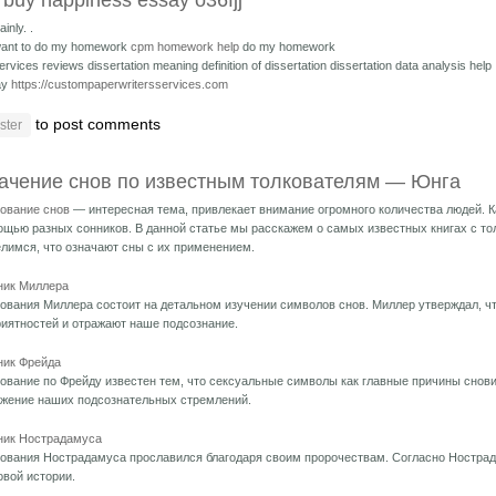
buy happiness essay o36fjj
inly. .
 want to do my homework
cpm homework help
do my homework
 services reviews dissertation meaning
definition of dissertation dissertation data analysis help
ay
https://custompaperwritersservices.com
to post comments
ster
ачение снов по известным толкователям — Юнга
ование снов
— интересная тема, привлекает внимание огромного количества людей. 
щью разных сонников. В данной статье мы расскажем о самых известных книгах с т
лимся, что означают сны с их применением.
ник Миллера
ования Миллера состоит на детальном изучении символов снов. Миллер утверждал, чт
иятностей и отражают наше подсознание.
ник Фрейда
ование по Фрейду известен тем, что сексуальные символы как главные причины снов
ажение наших подсознательных стремлений.
ник Нострадамуса
ования Нострадамуса прославился благодаря своим пророчествам. Согласно Нострада
вой истории.