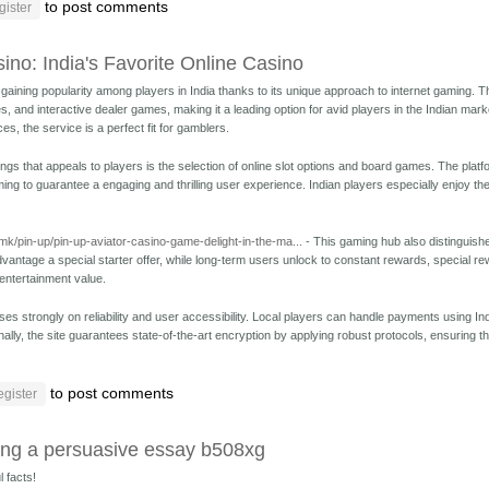
to post comments
gister
ino: India's Favorite Online Casino
gaining popularity among players in India thanks to its unique approach to internet gaming. T
, and interactive dealer games, making it a leading option for avid players in the Indian mar
ces, the service is a perfect fit for gamblers.
things that appeals to players is the selection of online slot options and board games. The p
ng to guarantee a engaging and thrilling user experience. Indian players especially enjoy the 
.mk/pin-up/pin-up-aviator-casino-game-delight-in-the-ma...
- This gaming hub also distinguishes
vantage a special starter offer, while long-term users unlock to constant rewards, special 
 entertainment value.
ses strongly on reliability and user accessibility. Local players can handle payments using In
ally, the site guarantees state-of-the-art encryption by applying robust protocols, ensuring the
to post comments
egister
ting a persuasive essay b508xg
 facts!