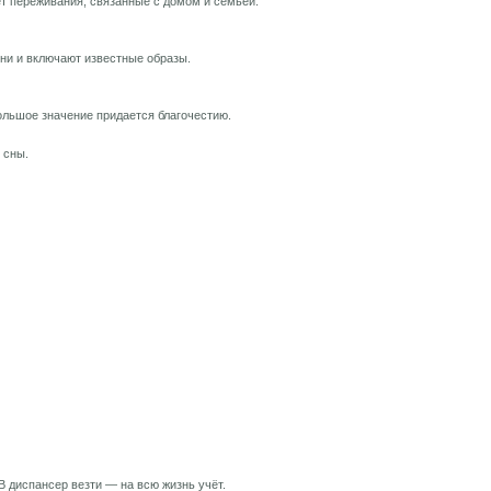
 переживания, связанные с домом и семьей.
ни и включают известные образы.
ольшое значение придается благочестию.
 сны.
 В диспансер везти — на всю жизнь учёт.