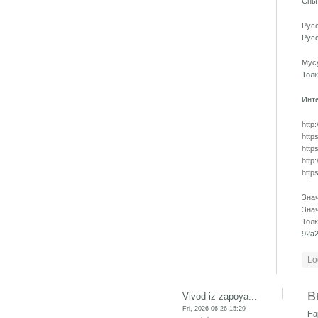
Сны
Русс
Русс
Мус
Толк
Инте
http
http
http
http
http
Зна
Зна
Тол
92a
Lo
В
Vivod iz zapoya...
Fri, 2026-06-26 15:29
На