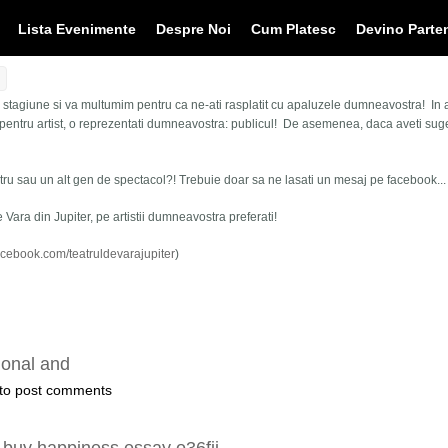
Lista Evenimente
Despre Noi
Cum Platesc
Devino Parte
ta stagiune si va multumim pentru ca ne-ati rasplatit cu apaluzele dumneavostra! In
entru artist, o reprezentati dumneavostra: publicul! De asemenea, daca aveti sugest
atru sau un alt gen de spectacol?! Trebuie doar sa ne lasati un mesaj pe facebook... s
e Vara din Jupiter, pe artistii dumneavostra preferati!
acebook.com/teatruldevarajupiter
)
tional and
to post comments