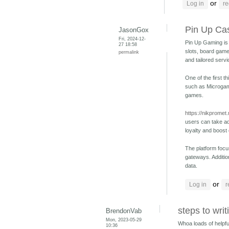
or
Log in
re
Pin Up Cas
JasonGox
Fri, 2024-12-
Pin Up Gaming is 
27 18:58
slots, board games
permalink
and tailored servi
One of the first 
such as Microgami
games.
https://nikpromet
users can take ad
loyalty and boost
The platform focu
gateways. Addition
data.
or
Log in
r
steps to wri
BrendonVab
Mon, 2023-05-29
Whoa loads of helpful
10:36