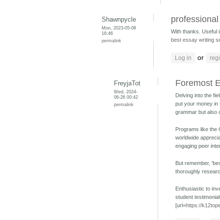
professional
Shawnpycle
Mon, 2023-05-08
With thanks. Useful 
16:46
best essay writing s
permalink
or
Log in
regi
Foremost E
FreyjaTot
Wed, 2024-
Delving into the fi
06-26 00:42
put your money in 
permalink
grammar but also on
Programs like the 
worldwide apprecia
engaging peer inter
But remember, 'best
thoroughly researc
Enthusiastic to in
student testimonial
[url=
https://k12top