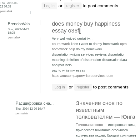
Thu, 2018-02-
or
to post comments
Log in
register
22 07:33
permalink
does money buy happiness
BrendonVab
Sun, 2023-04-23
essay o36fjj
18:25
permalink
Very well voiced certainly. .
coursework
i don t want to do my homework
cpm
homework help
do my homework
dissertation writing services reviews dissertation
meaning
definition of dissertation dissertation data
analysis help
pay to write my essay
https://custompaperwritersservices.com
or
to post comments
Log in
register
Значение снов по
Расшифровка сна...
Thu, 2024-12-26 19:47
известным
permalink
толкователям — Юнга
Толкование снов
— интересная тема,
привлекает внимание огромного
количества людей. Каждый сон имеет