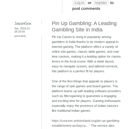
or
to
Log in
register
post comments
Pin Up Gambling: A Leading
JasonGox
Sat, 2024-12-
Gambling Site in India
28 20:04
permalink
Pin Up Casino is rising in popularity among
gamblers in India thanks to its modern appeal to
internet gaming. The platform offers a variety of
online slot games, classic table games, and real-
time casinos, making it a leading option for casino
lovers in the local scene. With a sleek layout,
easy-to-navigate system, and tailored services,
this platform is a perfect fit for players.
One of the first things that appeals to players is
the range of spin games and board games. The
platform teams up with leading software providers
such as Microgaming to guarantee a engaging
and exciting time for players. Gaming enthusiasts
especially enjoy the presence of Indian classics
like traditional Indian games.
https://courses.artistsisland.org/pin-up-gambling-
establishment-azrbayca...
- The service also