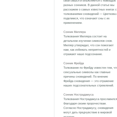
свой смысл и объясняется с помощью
разных сонников. В данной статье мы
расскажем о самых известных книгах с
толкованиями сновидений — Цветкова 
поделимся, что означают сны с их
применением.
Сонник Миллера
Толкования Миллера состоит на
детальном изучении символов снов.
Миллер утверждал, что сон помогают
нам, как избежать неприятностей и
отражают наше подсознание.
Сонник Фрейда
Толкование по Фрейду известен тем, чт
сексуальные символы как главные
причины сновидений. По мнению
Фрейда сновидения — это отражение
наших подсознательных стремлений.
Сонник Нострадамуса
Толкования Нострадамуса прославилс
благодаря своим пророчествам.
Согласно Нострадамусу, сновидения
могут дать предчувствие в мировой
истории.