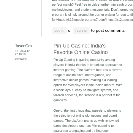
perfect match? Feel free to delve further into each prog
methodologies, and student testimonials. Don't forget, y
program is simply around the corner waiting for you to d
[url=
https://k12topeslprograms7.com/]https://k12topeslp
or
to post comments
Log in
register
Pin Up Casino: India's
JasonGox
Fri, 2024-12-
Favorite Online Casino
27 18:58
permalink
Pin Up Gaming is gaining popularity among
players in India thanks to its unique approach to
internet gaming. The platform features a diverse
range of casino slots, board games, and
interactive dealer games, making it a leading
option for avid players in the Indian market. With
a sleek layout, easy-to-navigate system, and
tailored services, the service is a perfect fit for
gamblers.
One of the first things that appeals to players is
the selection of online slot options and board
games. The platform teams up with renowned
game developers such as Microgaming to
guarantee a engaging and thrilling user