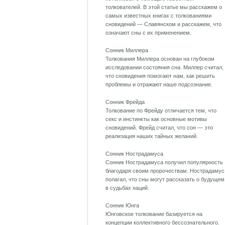
толкователей. В этой статье мы расскажем о
самых известных книгах с толкованиями
сновидений — Славянском и расскажем, что
означают сны с их применением.
Сонник Миллера
Толкования Миллера основан на глубоком
исследовании состояния сна. Миллер считал,
что сновидения помогают нам, как решить
проблемы и отражают наше подсознание.
Сонник Фрейда
Толкование по Фрейду отличается тем, что
секс и инстинкты как основные мотивы
сновидений. Фрейд считал, что сон — это
реализация наших тайных желаний.
Сонник Нострадамуса
Сонник Нострадамуса получил популярность
благодаря своим пророчествам. Нострадамус
полагал, что сны могут рассказать о будущем
в судьбах наций.
Сонник Юнга
Юнговское толкование базируется на
концепции коллективного бессознательного.