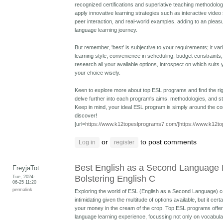
recognized certifications and superlative teaching methodol
apply innovative learning strategies such as interactive video 
peer interaction, and real-world examples, adding to an pleasu
language learning journey.
But remember, 'best' is subjective to your requirements; it va
learning style, convenience in scheduling, budget constraints,
research all your available options, introspect on which suit
your choice wisely.
Keen to explore more about top ESL programs and find the rig
delve further into each program's aims, methodologies, and st
Keep in mind, your ideal ESL program is simply around the cor
discover!
[url=
https://www.k12topeslprograms7.com/]https://www.k12to
or
to post comments
Log in
register
Best English as a Second Language
FreyjaTot
Tue, 2024-
Bolstering English C
06-25 11:20
permalink
Exploring the world of ESL (English as a Second Language) c
intimidating given the multitude of options available, but it certa
your money in the cream of the crop. Top ESL programs offe
language learning experience, focussing not only on vocabu