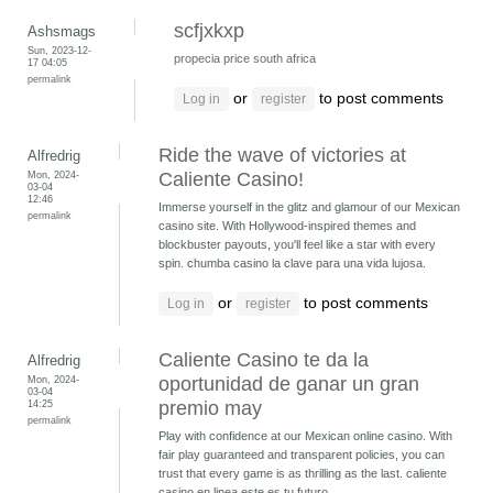
scfjxkxp
Ashsmags
Sun, 2023-12-
propecia price south africa
17 04:05
permalink
or
to post comments
Log in
register
Ride the wave of victories at
Alfredrig
Mon, 2024-
Caliente Casino!
03-04
12:46
Immerse yourself in the glitz and glamour of our Mexican
permalink
casino site. With Hollywood-inspired themes and
blockbuster payouts, you'll feel like a star with every
spin.
chumba casino la clave para una vida lujosa.
or
to post comments
Log in
register
Caliente Casino te da la
Alfredrig
Mon, 2024-
oportunidad de ganar un gran
03-04
14:25
premio may
permalink
Play with confidence at our Mexican online casino. With
fair play guaranteed and transparent policies, you can
trust that every game is as thrilling as the last.
caliente
casino en linea este es tu futuro.