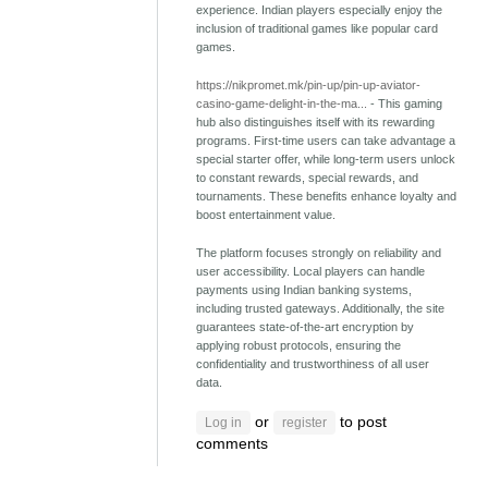
experience. Indian players especially enjoy the
inclusion of traditional games like popular card
games.
https://nikpromet.mk/pin-up/pin-up-aviator-
casino-game-delight-in-the-ma...
- This gaming
hub also distinguishes itself with its rewarding
programs. First-time users can take advantage a
special starter offer, while long-term users unlock
to constant rewards, special rewards, and
tournaments. These benefits enhance loyalty and
boost entertainment value.
The platform focuses strongly on reliability and
user accessibility. Local players can handle
payments using Indian banking systems,
including trusted gateways. Additionally, the site
guarantees state-of-the-art encryption by
applying robust protocols, ensuring the
confidentiality and trustworthiness of all user
data.
or
to post
Log in
register
comments