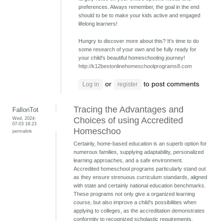
preferences. Always remember, the goal in the end
should to be to make your kids active and engaged
lifelong learners!
Hungry to discover more about this? It's time to do
some research of your own and be fully ready for
your child's beautiful homeschooling journey!
http://k12bestonlinehomeschoolprograms8.com
or
to post comments
Log in
register
Tracing the Advantages and
FallonTot
Wed, 2024-
Choices of using Accredited
07-03 18:23
Homeschoo
permalink
Certainly, home-based education is an superb option for
numerous families, supplying adaptability, personalized
learning approaches, and a safe environment.
Accredited homeschool programs particularly stand out
as they ensure strenuous curriculum standards, aligned
with state and certainly national education benchmarks.
These programs not only give a organized learning
course, but also improve a child's possibilities when
applying to colleges, as the accreditation demonstrates
conformity to recognized scholastic requirements.