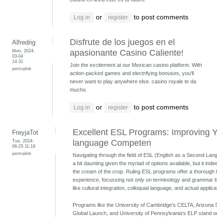
or
to post comments
Log in
register
Disfrute de los juegos en el
Alfredrig
Mon, 2024-
apasionante Casino Caliente!
03-04
14:31
Join the excitement at our Mexican casino platform. With
permalink
action-packed games and electrifying bonuses, you'll
never want to play anywhere else.
casino royale te da
mucho.
or
to post comments
Log in
register
Excellent ESL Programs: Improving Y
FreyjaTot
Tue, 2024-
language Competen
06-25 11:18
permalink
Navigating through the field of ESL (English as a Second La
a bit daunting given the myriad of options available, but it inde
the cream of the crop. Ruling ESL programs offer a thorough 
experience, focussing not only on terminology and grammar 
like cultural integration, colloquial language, and actual applica
Programs like the University of Cambridge's CELTA, Arizona S
Global Launch, and University of Pennsylvania's ELP stand out