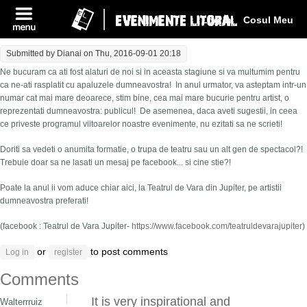
Log In
Cosul Meu
Submitted by
Dianai
on Thu, 2016-09-01 20:18
Ne bucuram ca ati fost alaturi de noi si in aceasta stagiune si va multumim pentru
ca ne-ati rasplatit cu apaluzele dumneavostra! In anul urmator, va asteptam intr-un
numar cat mai mare deoarece, stim bine, cea mai mare bucurie pentru artist, o
reprezentati dumneavostra: publicul! De asemenea, daca aveti sugestii, in ceea
ce priveste programul viitoarelor noastre evenimente, nu ezitati sa ne scrieti!
Doriti sa vedeti o anumita formatie, o trupa de teatru sau un alt gen de spectacol?!
Trebuie doar sa ne lasati un mesaj pe facebook... si cine stie?!
Poate la anul ii vom aduce chiar aici, la Teatrul de Vara din Jupiter, pe artistii
dumneavostra preferati!
(facebook : Teatrul de Vara Jupiter-
https://www.facebook.com/teatruldevarajupiter
)
or
to post comments
Log in
register
Comments
It is very inspirational and
Walterrruiz