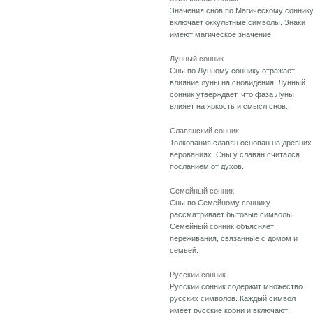
Значения снов по Магическому сонник
включает оккультные символы. Знаки
имеют магическое значение.
Лунный сонник
Сны по Лунному соннику отражает
влияние луны на сновидения. Лунный
сонник утверждает, что фаза Луны
влияет на яркость и смысл снов.
Славянский сонник
Толкования славян основан на древних
верованиях. Сны у славян считался
посланием от духов.
Семейный сонник
Сны по Семейному соннику
рассматривает бытовые символы.
Семейный сонник объясняет
переживания, связанные с домом и
семьей.
Русский сонник
Русский сонник содержит множество
русских символов. Каждый символ
имеет русские корни и включают