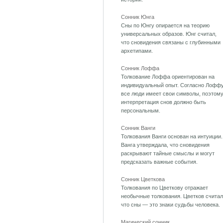
Сонник Юнга
Сны по Юнгу опирается на теорию
универсальных образов. Юнг считал,
что сновидения связаны с глубинными
архетипами.
Сонник Лоффа
Толкование Лоффа ориентирован на
индивидуальный опыт. Согласно Лоффу
все люди имеет свои символы, поэтом
интерпретация снов должно быть
персональным.
Сонник Ванги
Толкования Ванги основан на интуиции.
Ванга утверждала, что сновидения
раскрывают тайные смыслы и могут
предсказать важные события.
Сонник Цветкова
Толкования по Цветкову отражает
необычные толкования. Цветков считал
что сны — это знаки судьбы человека.
Магический сонник