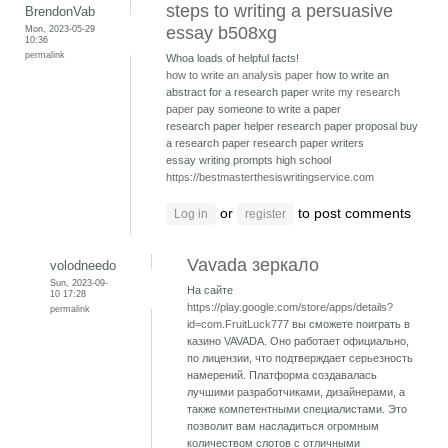
steps to writing a persuasive
BrendonVab
Mon, 2023-05-29
essay b508xg
10:36
permalink
Whoa loads of helpful facts!
how to write an analysis paper
how to write an
abstract for a research paper
write my research
paper
pay someone to write a paper
research paper helper research paper proposal
buy
a research paper research paper writers
essay writing prompts high school
https://bestmasterthesiswritingservice.com
or
to post comments
Log in
register
Vavada зеркало
volodneedo
Sun, 2023-09-
На сайте
10 17:28
https://play.google.com/store/apps/details?
permalink
id=com.FruitLuck777
вы сможете поиграть в
казино VAVADA. Оно работает официально,
по лицензии, что подтверждает серьезность
намерений. Платформа создавалась
лучшими разработчиками, дизайнерами, а
также компетентными специалистами. Это
позволит вам насладиться огромным
количеством слотов с отличными