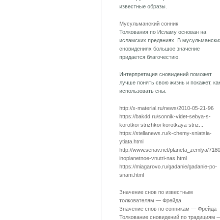
известные образы.
Мусульманский сонник
Толкования по Исламу основан на
исламских преданиях. В мусульмански
сновидениях большое значение
придается благочестию.
Интерпретация сновидений поможет
лучше понять свою жизнь и покажет, ка
использовать сны.
http://x-material.ru/news/2010-05-21-96
https://bakdd.ru/sonnik-videt-sebya-s-
korotkoi-strizhkoi-korotkaya-striz...
https://stellanews.ru/k-chemy-sniatsia-
ytiata.html
http://www.senav.net/planeta_zemlya/7180
inoplanetnoe-vnutri-nas.html
https://miagarovo.ru/gadanie/gadanie-po-
snam.html
Значение снов по известным
толкователям — Фрейда
Значение снов по сонникам — Фрейда
Толкование сновидений по традициям 