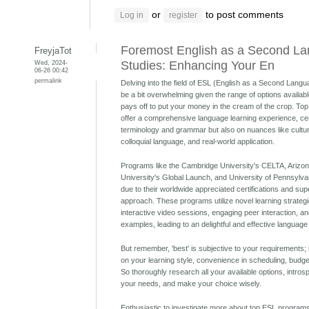
or
to post comments
Log in
register
Foremost English as a Second L
FreyjaTot
Wed, 2024-
Studies: Enhancing Your En
06-26 00:42
permalink
Delving into the field of ESL (English as a Second Lan
be a bit overwhelming given the range of options available,
pays off to put your money in the cream of the crop. T
offer a comprehensive language learning experience, cen
terminology and grammar but also on nuances like cultura
colloquial language, and real-world application.
Programs like the Cambridge University's CELTA, Arizon
University's Global Launch, and University of Pennsylva
due to their worldwide appreciated certifications and sup
approach. These programs utilize novel learning strateg
interactive video sessions, engaging peer interaction, an
examples, leading to an delightful and effective language 
But remember, 'best' is subjective to your requirements; 
on your learning style, convenience in scheduling, budget
So thoroughly research all your available options, intros
your needs, and make your choice wisely.
Enthusiastic to investigate more about top ESL programs