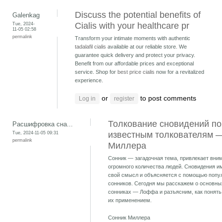
Discuss the potential benefits of
Galenkag
Tue, 2024-
Cialis with your healthcare pr
11-05 02:58
permalink
Transform your intimate moments with authentic
tadalafil cialis
available at our reliable store. We
guarantee quick delivery and protect your privacy.
Benefit from our affordable prices and exceptional
service. Shop for
best price cialis
now for a revitalized
experience.
or
to post comments
Log in
register
Толкование сновидений по
Расшифровка сна...
Tue, 2024-11-05 09:31
известным толкователям 
permalink
Миллера
Сонник — загадочная тема, привлекает вни
огромного количества людей. Сновидения и
свой смысл и объясняется с помощью попу
сонников. Сегодня мы расскажем о основны
сонниках — Лоффа и разъясним, как понять
их применением.
Сонник Миллера