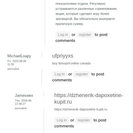
показателями отдачи. Регулярно
устраиваются различные соревнования,
акции, которые сделают игру более
зрелищной. Вы обязательно выиграете
приличную сумму.
or
to post
Log in
register
comments
ufpnyyxs
MichaelLoapy
Fri, 2023-09-08
buy lisinopril online canada
11:50
permalink
or
to post
Log in
register
comments
https://dzhenerik-dapoxetine-
Jameswex
Thu, 2024-06-
kupit.ru
13 09:27
permalink
https://dzhenerik-dapoxetine-kupit.ru
or
to post
Log in
register
comments