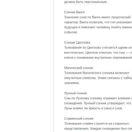
должно быть персональным.
Сонник Ванги
Значение снов по Ванге имеет пророческий
характер. Ванга полагала, что сон указывает
будущее и помогают человеку понять важн
события.
Сонник Цветкова
Толкования по Цветкову считается одним и
мистических. Цветков отмечал, что сны — э
ключи к пониманию внутренних переживаний
Магический сонник
Толкования Магического сонника включает
оккультные символы. Знаки связаны с тайн
знаниями.
Лунный сонник
Сны по Лунному соннику отражает влияние 
сновидения. Лунный сонник утверждает, что
Луны влияет на яркость и смысл снов.
Славянский сонник
Толкования славян строится на старинных
представлениях. Каждое сновидение был с