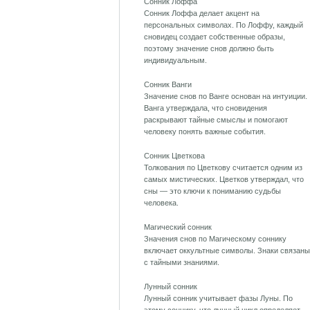
Сонник Лоффа
Сонник Лоффа делает акцент на
персональных символах. По Лоффу, каждый
сновидец создает собственные образы,
поэтому значение снов должно быть
индивидуальным.
Сонник Ванги
Значение снов по Ванге основан на интуиции.
Ванга утверждала, что сновидения
раскрывают тайные смыслы и помогают
человеку понять важные события.
Сонник Цветкова
Толкования по Цветкову считается одним из
самых мистических. Цветков утверждал, что
сны — это ключи к пониманию судьбы
человека.
Магический сонник
Значения снов по Магическому соннику
включает оккультные символы. Знаки связаны
с тайными знаниями.
Лунный сонник
Лунный сонник учитывает фазы Луны. По