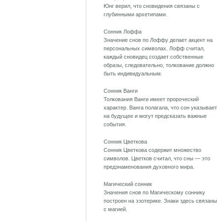
Юнг верил, что сновидения связаны с
глубинными архетипами.
Сонник Лоффа
Значение снов по Лоффу делает акцент на
персональных символах. Лофф считал,
каждый сновидец создает собственные
образы, следовательно, толкование должно
быть индивидуальным.
Сонник Ванги
Толкования Ванги имеет пророческий
характер. Ванга полагала, что сон указывает
на будущее и могут предсказать важные
события.
Сонник Цветкова
Сонник Цветкова содержит множество
символов. Цветков считал, что сны — это
предзнаменования духовного мира.
Магический сонник
Значения снов по Магическому соннику
построен на эзотерике. Знаки здесь связаны
с магией.