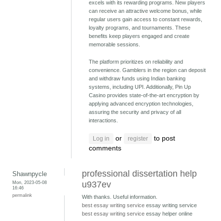
excels with its rewarding programs. New players
can receive an attractive welcome bonus, while
regular users gain access to constant rewards,
loyalty programs, and tournaments. These
benefits keep players engaged and create
memorable sessions.
The platform prioritizes on reliability and
convenience. Gamblers in the region can deposit
and withdraw funds using Indian banking
systems, including UPI. Additionally, Pin Up
Casino provides state-of-the-art encryption by
applying advanced encryption technologies,
assuring the security and privacy of all
interactions.
or
to post
Log in
register
comments
professional dissertation help
Shawnpycle
Mon, 2023-05-08
u937ev
16:46
permalink
With thanks. Useful information.
best essay writing service
essay writing service
best essay writing service
essay helper online