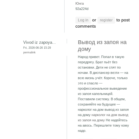
Юнга
92a224d
or
to post
Log in
register
comments
Вывод из запоя на
Vivod iz zapoya...
Fri, 2026-06-26 15:29
дому
permalink
Народ привет. Попал в такую
передрягу. Брат пьёт без
остановки. Дети не спят по
ночам. В диспансер везти — на
всю жизнь учёт. Короче, только
это и спасло —
профессиональное выведение
из запоя капельницей.
Поставили систему. В общем,
сохраняйте на будущее —
нарколог на дом вывод из запоя
на дому
нарколог на дом вывод
из запоя на дому
Не надейтесь
на авось. Перешлите тому кому
надо.