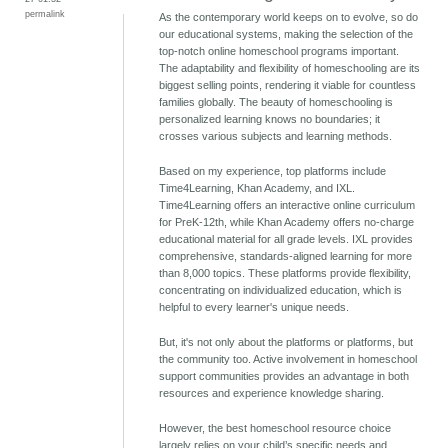
permalink
As the contemporary world keeps on to evolve, so do
our educational systems, making the selection of the
top-notch online homeschool programs important.
The adaptability and flexibility of homeschooling are its
biggest selling points, rendering it viable for countless
families globally. The beauty of homeschooling is
personalized learning knows no boundaries; it
crosses various subjects and learning methods.
Based on my experience, top platforms include
Time4Learning, Khan Academy, and IXL.
Time4Learning offers an interactive online curriculum
for PreK-12th, while Khan Academy offers no-charge
educational material for all grade levels. IXL provides
comprehensive, standards-aligned learning for more
than 8,000 topics. These platforms provide flexibility,
concentrating on individualized education, which is
helpful to every learner's unique needs.
But, it's not only about the platforms or platforms, but
the community too. Active involvement in homeschool
support communities provides an advantage in both
resources and experience knowledge sharing.
However, the best homeschool resource choice
largely relies on your child’s specific needs and