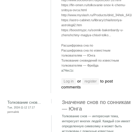
http://www.socioforum.ru/post308716.html
https://fin-omen.ru/tolkovanie-snov-k-chemu-
snitsya-ovca.html
http://www.myslash.ru/Products/dirid_34/tek_641/
https://astro-cabinet.ru/library/zhia/istoriya-
astrologii2.htm
https://boostmypc.ru/sonnik-bakenbardy-u-
zhenshchiny-magiya-chisel-tolko...
Расшифровка сна по
Расшифровка сна по известным
толкователям — Юнга
Толкование сновидений по известным
толкователям — Фрейда
a74ec1c
or
to post
Log in
register
comments
Значение снов по сонникам
Толкование снов...
Tue, 2024-11-12 17:17
— Юнга
permalink
Толкование снов — интересная тема,
интересует многих людей. Каждый сон имеет
определенную символику и может быть
истолкован с помощью известных