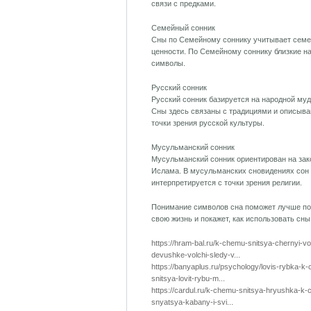
связи с предками.
Семейный сонник
Сны по Семейному соннику учитывает сем
ценности. По Семейному соннику близкие н
символы.
Русский сонник
Русский сонник базируется на народной муд
Сны здесь связаны с традициями и описыва
точки зрения русской культуры.
Мусульманский сонник
Мусульманский сонник ориентирован на за
Ислама. В мусульманских сновидениях сон
интерпретируется с точки зрения религии.
Понимание символов сна поможет лучше по
свою жизнь и покажет, как использовать сны
https://hram-bal.ru/k-chemu-snitsya-chernyi-vo
devushke-volchi-sledy-v...
https://banyaplus.ru/psychology/lovis-rybka-k
snitsya-lovit-rybu-m...
https://cardul.ru/k-chemu-snitsya-hryushka-k
snyatsya-kabany-i-svi...