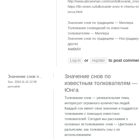
http://www.abcwoman.com/son/tolkovanie_sno
https://fin-omen.ru/tolkovanie-snov-k-chemu-sn
ovca.html
Значение снов по традициям — Миллера
Толкование сновидений по известным
толкователям — Миллера
Значение снов по традициям — Нострадаму
других
4dd6b54
or
to post comme
Log in
register
Значение снов по
Значение снов п...
Sun, 2024-11-10 12:58
известным толкователям —
permalink
Юнга
Толкование снов — увлекательная тема,
интересует огромного количества людей.
Каждый сон имеет свое значение и поддается
толкованию с помощью известных
толкователей. Сегодня мы расскажем о
основных истолкованиях снов — Цветкова и
разъясним, как толковать сны с их
использованием.