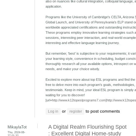
also on nuances like cultural integration, colloquial language, 
application.
Programs like the University of Cambridge's CELTA, Arizona S
Global Launch, and University of Pennsylvania's ELP stand ou
worldwide appreciated certifications and outstanding instruct
These programs employ innovative learning strategies such as
sessions, interesting peer interaction, and real-world examples
interesting and effective language learning journey.
But remember, 'best' is subjective to your requirements; it va
your learning style, convenience in scheduling, budget constra
thoroughly research all your available options, introspect on 
needs, and make your choice wisely.
Excited to explore more about top ESL programs and find the 
free to delve more into each program's goals, methodologies,
testimonials. Keep in mind, your ideal ESL program is simply 
waiting for you to discover!
[url=
http://www.k12topeslprograms7.com]http://www.k12topes
or
to post comments
Log in
register
A Digital Realm Flourishing Spot
MikaylaTot
Thu, 2024-06-
: Excellent Digital Home-study
27 01:32