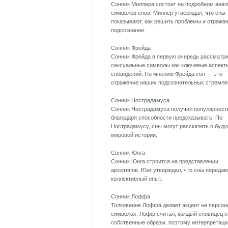
Сонник Миллера состоит на подробном анал
символов снов. Миллер утверждал, что сны
показывают, как решить проблемы и отража
подсознание.
Сонник Фрейда
Сонник Фрейда в первую очередь рассматр
сексуальные символы как ключевые аспект
сновидений. По мнению Фрейда сон — это
отражение наших подсознательных стремле
Сонник Нострадамуса
Сонник Нострадамуса получил популярност
благодаря способности предсказывать. По
Нострадамусу, сны могут рассказать о буд
мировой истории.
Сонник Юнга
Сонник Юнга строится на представлении
архетипов. Юнг утверждал, что сны передаю
коллективный опыт.
Сонник Лоффа
Толкование Лоффа делает акцент на персо
символах. Лофф считал, каждый сновидец с
собственные образы, поэтому интерпретаци